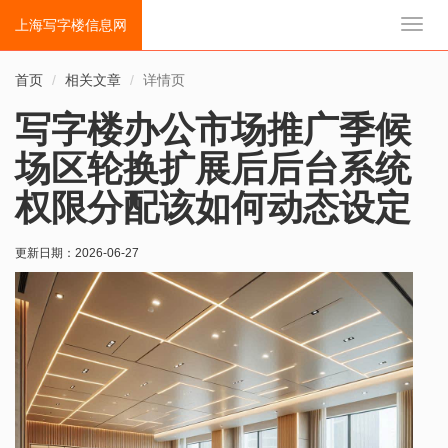
上海写字楼信息网
切
换
导
首页
相关文章
详情页
航
写字楼办公市场推广季候
场区轮换扩展后后台系统
权限分配该如何动态设定
更新日期：
2026-06-27