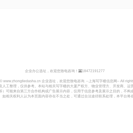
企业办公选址，欢迎您致电咨询！
18472191277
t © www.zhongtiedasha.cn 企业选址，欢迎您致电咨询. --上海写字楼信息网-- All rights 
及人工整理，仅供参考。本站与相关写字楼的大厦产权方、物业管理方、开发商、运
等）可能来自第三方合作机构或广告展示内容，仅用于信息参考及展示之目的，不构
。如相关权利人认为本页面内容存在不当之处，可通过合法途径联系处理，本平台将