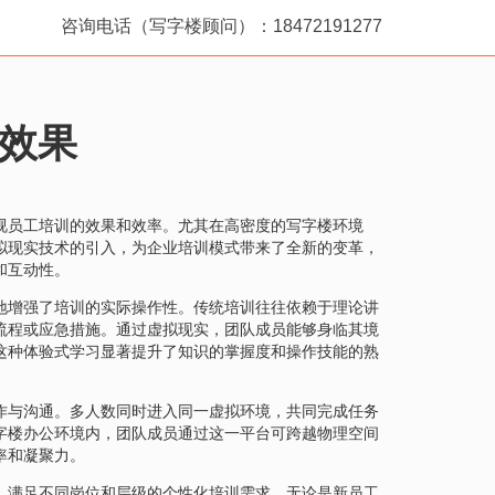
咨询电话（写字楼顾问）：18472191277
效果
视员工培训的效果和效率。尤其在高密度的写字楼环境
拟现实技术的引入，为企业培训模式带来了全新的变革，
和互动性。
地增强了培训的实际操作性。传统培训往往依赖于理论讲
流程或应急措施。通过虚拟现实，团队成员能够身临其境
这种体验式学习显著提升了知识的掌握度和操作技能的熟
作与沟通。多人数同时进入同一虚拟环境，共同完成任务
字楼办公环境内，团队成员通过这一平台可跨越物理空间
率和凝聚力。
，满足不同岗位和层级的个性化培训需求。无论是新员工