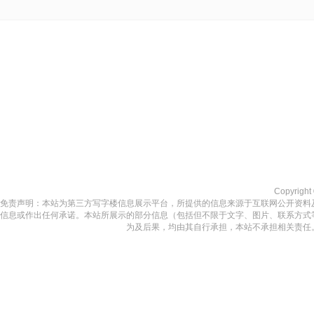
Copyrigh
免责声明：本站为第三方写字楼信息展示平台，所提供的信息来源于互联网公开资料
信息或作出任何承诺。本站所展示的部分信息（包括但不限于文字、图片、联系方式
为及后果，均由其自行承担，本站不承担相关责任